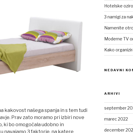
Hotelske ozir
3 namigi za nak
Namenite otro
Moderne TV o
Kako organizi
NEDAVNI KO
ARHIVI
september 20
 na kakovost našega spanja in s tem tudi
avje. Prav zato moramo pri izbiri nove
marec 2022
šno, ki bo omogočala udobno in
december 20
ku navajamo 3 faktorje, na katere