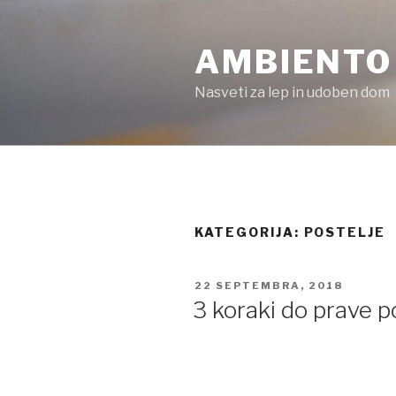
Skoči
na
AMBIENTO
vsebino
Nasveti za lep in udoben dom
KATEGORIJA:
POSTELJE
OBJAVLJENO
22 SEPTEMBRA, 2018
DNE
3 koraki do prave p