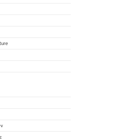
ture
d
ev
g