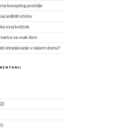
oma boxspring postelje
up jedilnih stolov
ku svoj kotiček
marice za vsak dom
rati shranjevanje v našem domu?
MENTARJI
22
20