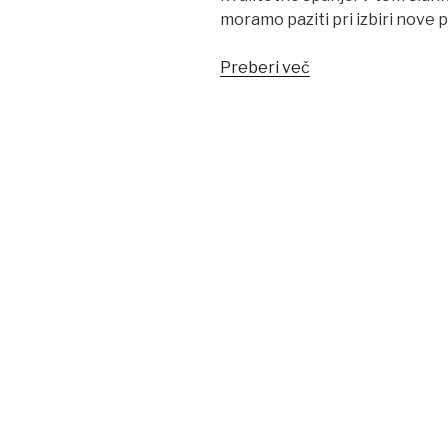
moramo paziti pri izbiri nove p
“3
Preberi več
koraki
do
prave
postelje”