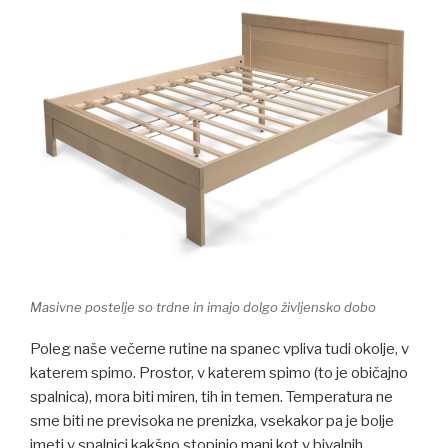
Masivne postelje so trdne in imajo dolgo življensko dobo
Poleg naše večerne rutine na spanec vpliva tudi okolje, v
katerem spimo. Prostor, v katerem spimo (to je običajno
spalnica), mora biti miren, tih in temen. Temperatura ne
sme biti ne previsoka ne prenizka, vsekakor pa je bolje
imeti v spalnici kakšno stopinjo manj kot v bivalnih