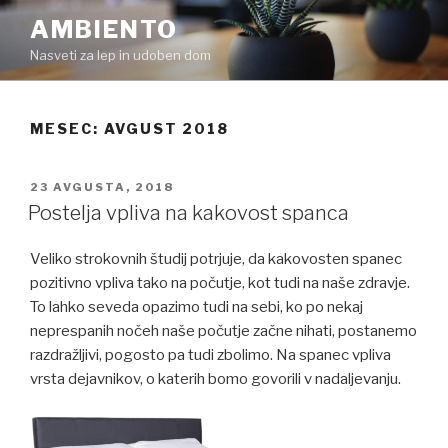
Skoči
AMBIENTO
na
Nasveti za lep in udoben dom
vsebino
MESEC:
AVGUST 2018
OBJAVLJENO
23 AVGUSTA, 2018
DNE
Postelja vpliva na kakovost spanca
Veliko strokovnih študij potrjuje, da kakovosten spanec
pozitivno vpliva tako na počutje, kot tudi na naše zdravje.
To lahko seveda opazimo tudi na sebi, ko po nekaj
neprespanih nočeh naše počutje začne nihati, postanemo
razdražljivi, pogosto pa tudi zbolimo. Na spanec vpliva
vrsta dejavnikov, o katerih bomo govorili v nadaljevanju.