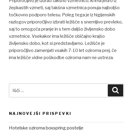
Priporočljivo je izbrati takšno vzmetnico, ki ima jedro iz
žepkastih vzmeti, saj takšna vzmetnica ponuja najboljšo
točkovno podporo telesu. Poleg tega je iz higijenskih
razlogov priporočljivo izbrati ležišče s snemljivo prevleko,
saj to omogoča pranje in s tem daljšo življensko dobo
vzmetnice. Vsekakor ima ležišče običajno krajšo
življensko dobo, kot si predstavljamo. Ležišče je
priporočljivo zamenjati vsakih 7-10 let oziroma prej, če
ima ležišče vidne poškodbe oziroma nam ne ustreza.
Išči:
Iskanj
NAJNOVEJŠI PRISPEVKI
Hotelske oziroma boxspring postelje