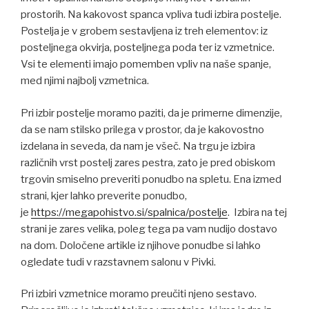
prostorih. Na kakovost spanca vpliva tudi izbira postelje.
Postelja je v grobem sestavljena iz treh elementov: iz
posteljnega okvirja, posteljnega poda ter iz vzmetnice.
Vsi te elementi imajo pomemben vpliv na naše spanje,
med njimi najbolj vzmetnica.
Pri izbir postelje moramo paziti, da je primerne dimenzije,
da se nam stilsko prilega v prostor, da je kakovostno
izdelana in seveda, da nam je všeč. Na trgu je izbira
različnih vrst postelj zares pestra, zato je pred obiskom
trgovin smiselno preveriti ponudbo na spletu. Ena izmed
strani, kjer lahko preverite ponudbo,
je
https://megapohistvo.si/spalnica/postelje
. Izbira na tej
strani je zares velika, poleg tega pa vam nudijo dostavo
na dom. Določene artikle iz njihove ponudbe si lahko
ogledate tudi v razstavnem salonu v Pivki.
Pri izbiri vzmetnice moramo preučiti njeno sestavo.